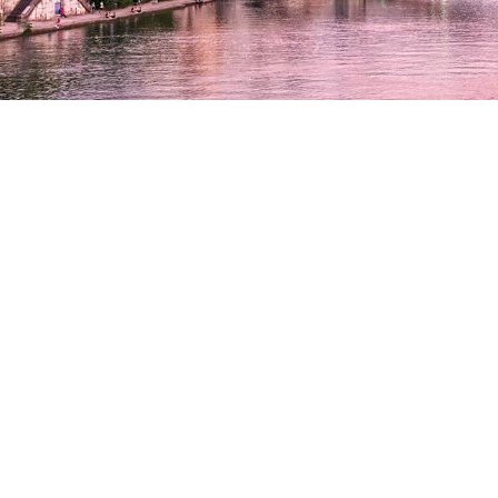
Legal Mentions
Contact Us
Blog
Partners
MarseilleTourisme.fr - Independent website
171 bis Chemin de la Madrague-Ville
13002 Marseille