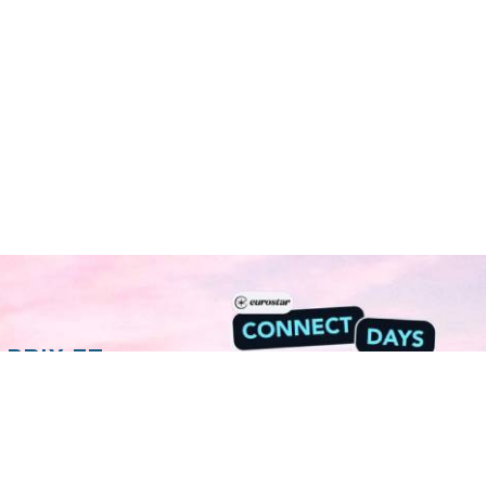
 PRIX ET
NECT !