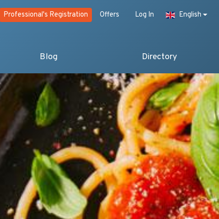
Professional's Registration
Offers
Log In
English
Blog
Directory