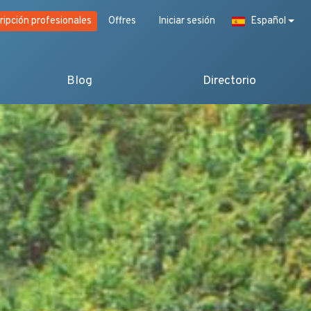
ripción profesionales
Offres
Iniciar sesión
Español
Blog
Directorio