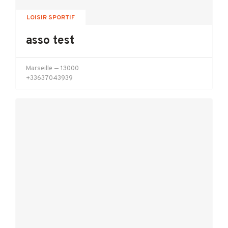
LOISIR SPORTIF
asso test
Marseille
— 13000
+33637043939